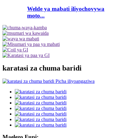
Welde ya mabati iliyochovywa
moto...
karatasi za chuma baridi
Maelezo Fupi: