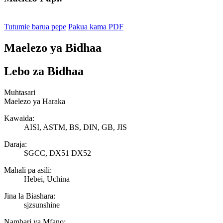
Tutumie barua pepe
Pakua kama PDF
Maelezo ya Bidhaa
Lebo za Bidhaa
Muhtasari
Maelezo ya Haraka
Kawaida:
AISI, ASTM, BS, DIN, GB, JIS
Daraja:
SGCC, DX51 DX52
Mahali pa asili:
Hebei, Uchina
Jina la Biashara:
sjzsunshine
Nambari ya Mfano: