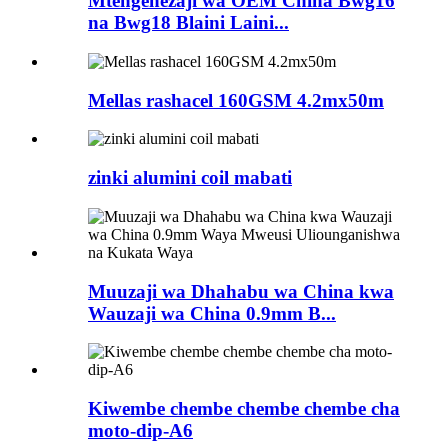
Mtengenezaji wa OEM China Bwg16
na Bwg18 Blaini Laini...
Mellas rashacel 160GSM 4.2mx50m
zinki alumini coil mabati
Muuzaji wa Dhahabu wa China kwa
Wauzaji wa China 0.9mm B...
Kiwembe chembe chembe chembe cha
moto-dip-A6