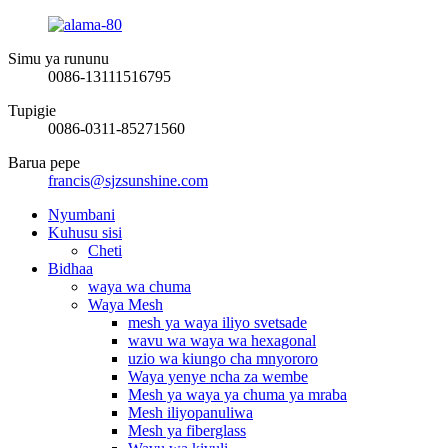
Simu ya rununu
0086-13111516795
Tupigie
0086-0311-85271560
Barua pepe
francis@sjzsunshine.com
Nyumbani
Kuhusu sisi
Cheti
Bidhaa
waya wa chuma
Waya Mesh
mesh ya waya iliyo svetsade
wavu wa waya wa hexagonal
uzio wa kiungo cha mnyororo
Waya yenye ncha za wembe
Mesh ya waya ya chuma ya mraba
Mesh iliyopanuliwa
Mesh ya fiberglass