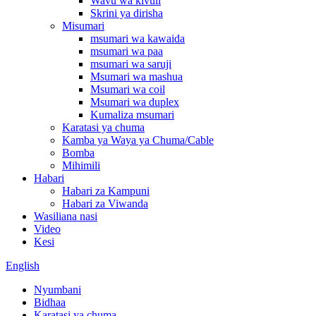
Wavu wa kivuli
Skrini ya dirisha
Misumari
msumari wa kawaida
msumari wa paa
msumari wa saruji
Msumari wa mashua
Msumari wa coil
Msumari wa duplex
Kumaliza msumari
Karatasi ya chuma
Kamba ya Waya ya Chuma/Cable
Bomba
Mihimili
Habari
Habari za Kampuni
Habari za Viwanda
Wasiliana nasi
Video
Kesi
English
Nyumbani
Bidhaa
Karatasi ya chuma