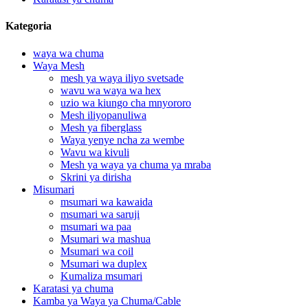
Kategoria
waya wa chuma
Waya Mesh
mesh ya waya iliyo svetsade
wavu wa waya wa hex
uzio wa kiungo cha mnyororo
Mesh iliyopanuliwa
Mesh ya fiberglass
Waya yenye ncha za wembe
Wavu wa kivuli
Mesh ya waya ya chuma ya mraba
Skrini ya dirisha
Misumari
msumari wa kawaida
msumari wa saruji
msumari wa paa
Msumari wa mashua
Msumari wa coil
Msumari wa duplex
Kumaliza msumari
Karatasi ya chuma
Kamba ya Waya ya Chuma/Cable