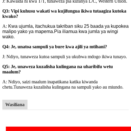
J: Kawaida ni kwa T/T, tunaweza pia kufanya L/C, Western Union.
Q3: Vipi kuhusu wakati wa kujifungua ikiwa tutaagiza kutoka
kwako?
A:
Kwa ujumla, itachukua takriban siku 25 baada ya kupokea
malipo yako ya mapema.Pia iliamua kwa jumla ya wingi
wako.
Q4: Je, unatoa sampuli ya bure kwa ajili ya mtihani?
J: Ndiyo, tunaweza kutoa sampuli ya ukubwa mdogo ikiwa tunayo.
Q5: Je, unaweza kuzalisha kulingana na uharibifu wetu
maalum?
A: Ndiyo, saizi maalum inapatikana katika kiwanda
chetu.
Tunaweza kuzalisha kulingana na sampuli yako au miundo.
Wasiliana