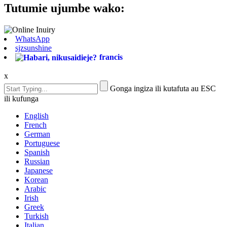
Tutumie ujumbe wako:
WhatsApp
sjzsunshine
francis
x
Gonga ingiza ili kutafuta au ESC
ili kufunga
English
French
German
Portuguese
Spanish
Russian
Japanese
Korean
Arabic
Irish
Greek
Turkish
Italian