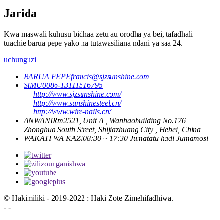
Jarida
Kwa maswali kuhusu bidhaa zetu au orodha ya bei, tafadhali
tuachie barua pepe yako na tutawasiliana ndani ya saa 24.
uchunguzi
BARUA PEPE
francis@sjzsunshine.com
SIMU
0086-13111516795
http://www.sjzsunshine.com/
http://www.sunshinesteel.cn/
http://www.wire-nails.cn/
ANWANI
Rm2521, Unit A , Wanhaobuilding No.176
Zhonghua South Street, Shijiazhuang City , Hebei, China
WAKATI WA KAZI
08:30 ~ 17:30 Jumatatu hadi Jumamosi
© Hakimiliki - 2019-2022 : Haki Zote Zimehifadhiwa.
- -