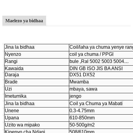
Maelezo ya bidhaa
Jina la bidhaa
Coil/laha ya chuma yenye ran
Nyenzo
coil ya chuma / PPGI
Rangi
bule ,Ral 5002 5003 5004…
Kawaida
DIN GB ISO JIS BA ANSI
Daraja
DX51 DX52
Brade
Mwamba
Uzi
mbaya, sawa
Imetumika
jengo
Jina la bidhaa
Coil ya Chuma ya Mabati
Unene
0.3-4.75mm
Upana
610-850mm
Uzito wa mipako
50-500g/m2
Kipenyo cha Ndani
508/610mm