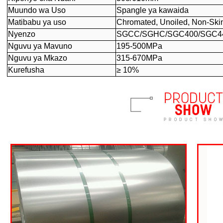
Muundo wa Uso
Spangle ya kawaida
Matibabu ya uso
Chromated, Unoiled, Non-Sk
Nyenzo
SGCC/SGHC/SGC400/SGC44
Nguvu ya Mavuno
195-500MPa
Nguvu ya Mkazo
315-670MPa
Kurefusha
≥ 10%