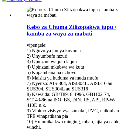
Kebo za Chuma Zilizopakwa tupu /
kamba za waya za mabati
vipengele:
1) Nguvu ya juu ya kuvunja
2) Unyumbufu mzuri
3) Upinzani wa joto la juu
4) Upinzani mkubwa wa kutu
5) Kupambana na uchovu
6) Maisha ya huduma ya muda mrefu
7) Nyenzo: AISI304, AISI304L, AISI316 au
SUS304, SUS304L au SUS316
8) Kawaida: GB/T8918-1996, GB1102-74,
SC143-86 na ISO, BS, DIN, JIS, API, RP-W-
410D n.k.
9) Vipimo visivyo vya sumaku, PVC, nailoni au
TPE vinapatikana pia
10) Hutumika kwa minging, mbao, njia ya cable,
winchi.