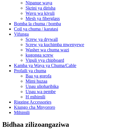
Nipanue waya
Skrini ya dirisha
Wavu wa kivuli
Mesh ya fiberglass
Bomba la chuma / bomba
Coil ya chuma / karatasi
Vifunga
Screw ya drywall
Screw ya kuchimba mwenyewe
Washer wa chuma wazi
kugonga screw
Vipuli vya chipboard
Kamba ya Waya ya Chuma/Cable
Profaili ya chuma
Baa ya gorofa
Mimi huzaa
Upau ulioharibika
Upau wa pembe
H mihimili
Rigging Accessories
Kiungo cha Mnyororo
Mihimili
Bidhaa zilizoangaziwa