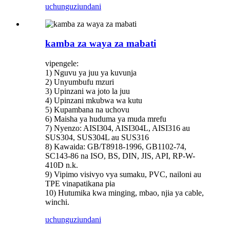
uchunguzi
undani
kamba za waya za mabati
vipengele:
1) Nguvu ya juu ya kuvunja
2) Unyumbufu mzuri
3) Upinzani wa joto la juu
4) Upinzani mkubwa wa kutu
5) Kupambana na uchovu
6) Maisha ya huduma ya muda mrefu
7) Nyenzo: AISI304, AISI304L, AISI316 au
SUS304, SUS304L au SUS316
8) Kawaida: GB/T8918-1996, GB1102-74,
SC143-86 na ISO, BS, DIN, JIS, API, RP-W-
410D n.k.
9) Vipimo visivyo vya sumaku, PVC, nailoni au
TPE vinapatikana pia
10) Hutumika kwa minging, mbao, njia ya cable,
winchi.
uchunguzi
undani