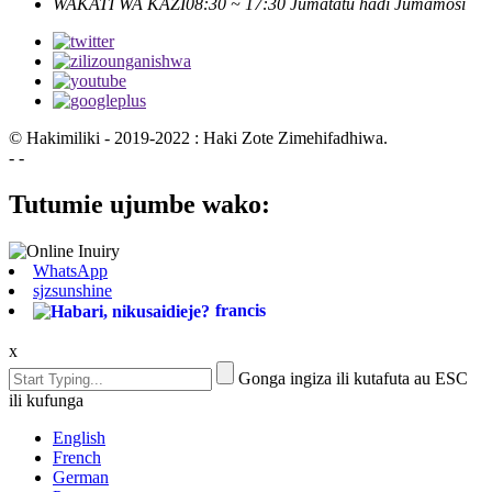
WAKATI WA KAZI
08:30 ~ 17:30 Jumatatu hadi Jumamosi
© Hakimiliki - 2019-2022 : Haki Zote Zimehifadhiwa.
- -
Tutumie ujumbe wako:
WhatsApp
sjzsunshine
francis
x
Gonga ingiza ili kutafuta au ESC
ili kufunga
English
French
German