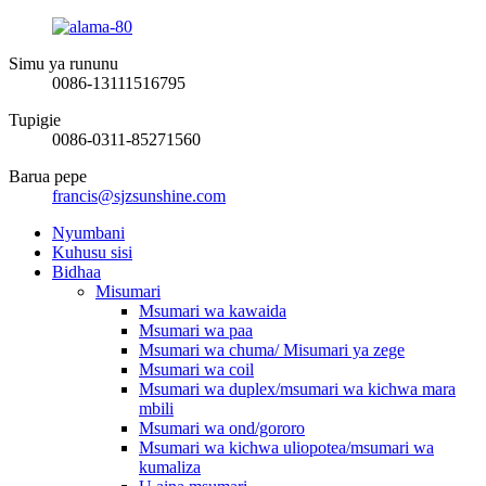
Simu ya rununu
0086-13111516795
Tupigie
0086-0311-85271560
Barua pepe
francis@sjzsunshine.com
Nyumbani
Kuhusu sisi
Bidhaa
Misumari
Msumari wa kawaida
Msumari wa paa
Msumari wa chuma/ Misumari ya zege
Msumari wa coil
Msumari wa duplex/msumari wa kichwa mara
mbili
Msumari wa ond/gororo
Msumari wa kichwa uliopotea/msumari wa
kumaliza