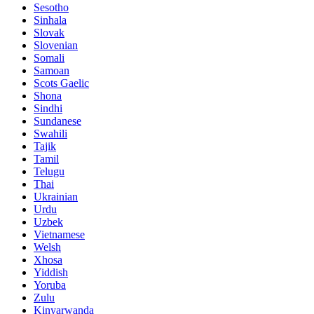
Sesotho
Sinhala
Slovak
Slovenian
Somali
Samoan
Scots Gaelic
Shona
Sindhi
Sundanese
Swahili
Tajik
Tamil
Telugu
Thai
Ukrainian
Urdu
Uzbek
Vietnamese
Welsh
Xhosa
Yiddish
Yoruba
Zulu
Kinyarwanda