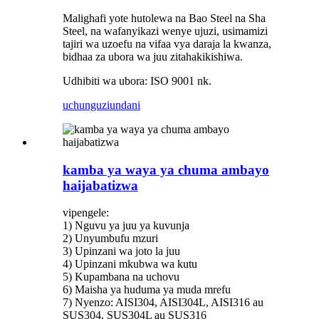
Malighafi yote hutolewa na Bao Steel na Sha
Steel, na wafanyikazi wenye ujuzi, usimamizi
tajiri wa uzoefu na vifaa vya daraja la kwanza,
bidhaa za ubora wa juu zitahakikishiwa.
Udhibiti wa ubora: ISO 9001 nk.
uchunguzi
undani
kamba ya waya ya chuma ambayo
haijabatizwa
vipengele:
1) Nguvu ya juu ya kuvunja
2) Unyumbufu mzuri
3) Upinzani wa joto la juu
4) Upinzani mkubwa wa kutu
5) Kupambana na uchovu
6) Maisha ya huduma ya muda mrefu
7) Nyenzo: AISI304, AISI304L, AISI316 au
SUS304, SUS304L au SUS316