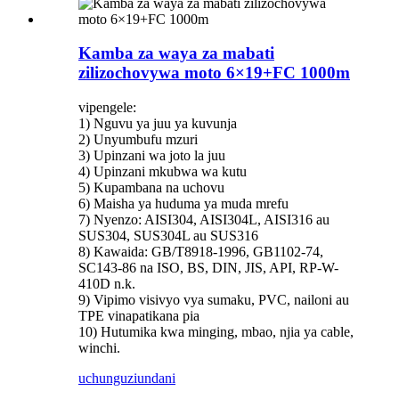
Kamba za waya za mabati
zilizochovywa moto 6×19+FC 1000m
vipengele:
1) Nguvu ya juu ya kuvunja
2) Unyumbufu mzuri
3) Upinzani wa joto la juu
4) Upinzani mkubwa wa kutu
5) Kupambana na uchovu
6) Maisha ya huduma ya muda mrefu
7) Nyenzo: AISI304, AISI304L, AISI316 au
SUS304, SUS304L au SUS316
8) Kawaida: GB/T8918-1996, GB1102-74,
SC143-86 na ISO, BS, DIN, JIS, API, RP-W-
410D n.k.
9) Vipimo visivyo vya sumaku, PVC, nailoni au
TPE vinapatikana pia
10) Hutumika kwa minging, mbao, njia ya cable,
winchi.
uchunguzi
undani