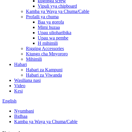
kugonga screw
Vipuli vya chipboard
Kamba ya Waya ya Chuma/Cable
Profaili ya chuma
Baa ya gorofa
Mimi huzaa
Upau ulioharibika
Upau wa pembe
H mihimili
Rigging Accessories
Kiungo cha Mnyororo
Mihimili
Habari
Habari za Kampuni
Habari za Viwanda
Wasiliana nasi
Video
Kesi
English
Nyumbani
Bidhaa
Kamba ya Waya ya Chuma/Cable