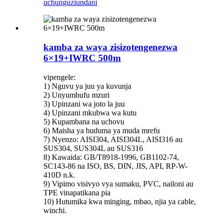
uchunguzi
undani
kamba za waya zisizotengenezwa
6×19+IWRC 500m
vipengele:
1) Nguvu ya juu ya kuvunja
2) Unyumbufu mzuri
3) Upinzani wa joto la juu
4) Upinzani mkubwa wa kutu
5) Kupambana na uchovu
6) Maisha ya huduma ya muda mrefu
7) Nyenzo: AISI304, AISI304L, AISI316 au
SUS304, SUS304L au SUS316
8) Kawaida: GB/T8918-1996, GB1102-74,
SC143-86 na ISO, BS, DIN, JIS, API, RP-W-
410D n.k.
9) Vipimo visivyo vya sumaku, PVC, nailoni au
TPE vinapatikana pia
10) Hutumika kwa minging, mbao, njia ya cable,
winchi.