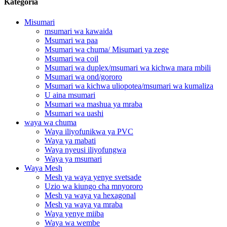
Kategoria
Misumari
msumari wa kawaida
Msumari wa paa
Msumari wa chuma/ Misumari ya zege
Msumari wa coil
Msumari wa duplex/msumari wa kichwa mara mbili
Msumari wa ond/gororo
Msumari wa kichwa uliopotea/msumari wa kumaliza
U aina msumari
Msumari wa mashua ya mraba
Msumari wa uashi
waya wa chuma
Waya iliyofunikwa ya PVC
Waya ya mabati
Waya nyeusi iliyofungwa
Waya ya msumari
Waya Mesh
Mesh ya waya yenye svetsade
Uzio wa kiungo cha mnyororo
Mesh ya waya ya hexagonal
Mesh ya waya ya mraba
Waya yenye miiba
Waya wa wembe