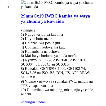
29mm 6x19 IWRC kamba ya waya
ya chuma ya kawaida
vipengele:
1) Nguvu ya juu ya kuvunja
2) Unyumbufu mzuri
3) Upinzani wa joto la juu
4) Upinzani mkubwa wa kutu
5) Kupambana na uchovu
6) Maisha ya huduma ya muda mrefu
7) Nyenzo: AISI304, AISI304L, AISI316 au
SUS304, SUS304L au SUS316
8) Kawaida: GB/T8918-1996, GB1102-74,
SC143-86 na ISO, BS, DIN, JIS, API, RP-W-
410D n.k.
9) Vipimo visivyo vya sumaku, PVC, nailoni au
TPE vinapatikana pia
10) Hutumika kwa minging, mbao, njia ya cable,
winchi.
uchunguzi
undani