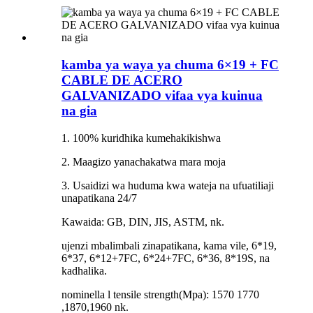
kamba ya waya ya chuma 6×19 + FC
CABLE DE ACERO
GALVANIZADO vifaa vya kuinua
na gia
1. 100% kuridhika kumehakikishwa
2. Maagizo yanachakatwa mara moja
3. Usaidizi wa huduma kwa wateja na ufuatiliaji
unapatikana 24/7
Kawaida: GB, DIN, JIS, ASTM, nk.
ujenzi mbalimbali zinapatikana, kama vile, 6*19,
6*37, 6*12+7FC, 6*24+7FC, 6*36, 8*19S, na
kadhalika.
nominella l tensile strength(Mpa): 1570 1770
,1870,1960 nk.