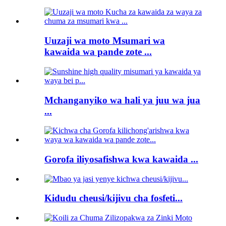
Uuzaji wa moto Msumari wa
kawaida wa pande zote ...
Mchanganyiko wa hali ya juu wa jua
...
Gorofa iliyosafishwa kwa kawaida ...
Kidudu cheusi/kijivu cha fosfeti...