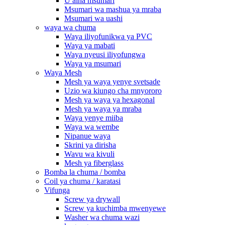
U aina msumari
Msumari wa mashua ya mraba
Msumari wa uashi
waya wa chuma
Waya iliyofunikwa ya PVC
Waya ya mabati
Waya nyeusi iliyofungwa
Waya ya msumari
Waya Mesh
Mesh ya waya yenye svetsade
Uzio wa kiungo cha mnyororo
Mesh ya waya ya hexagonal
Mesh ya waya ya mraba
Waya yenye miiba
Waya wa wembe
Nipanue waya
Skrini ya dirisha
Wavu wa kivuli
Mesh ya fiberglass
Bomba la chuma / bomba
Coil ya chuma / karatasi
Vifunga
Screw ya drywall
Screw ya kuchimba mwenyewe
Washer wa chuma wazi