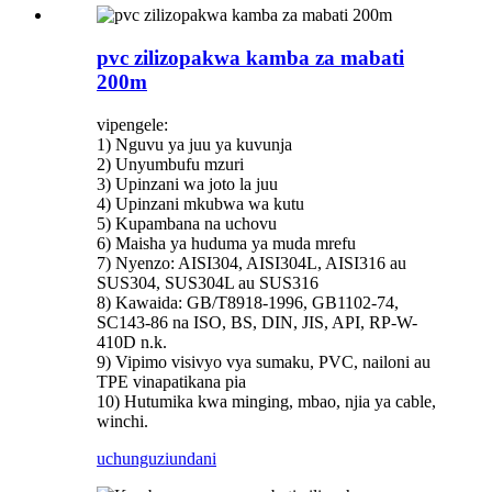
pvc zilizopakwa kamba za mabati
200m
vipengele:
1) Nguvu ya juu ya kuvunja
2) Unyumbufu mzuri
3) Upinzani wa joto la juu
4) Upinzani mkubwa wa kutu
5) Kupambana na uchovu
6) Maisha ya huduma ya muda mrefu
7) Nyenzo: AISI304, AISI304L, AISI316 au
SUS304, SUS304L au SUS316
8) Kawaida: GB/T8918-1996, GB1102-74,
SC143-86 na ISO, BS, DIN, JIS, API, RP-W-
410D n.k.
9) Vipimo visivyo vya sumaku, PVC, nailoni au
TPE vinapatikana pia
10) Hutumika kwa minging, mbao, njia ya cable,
winchi.
uchunguzi
undani