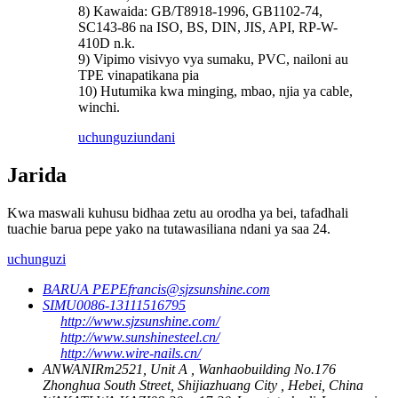
8) Kawaida: GB/T8918-1996, GB1102-74,
SC143-86 na ISO, BS, DIN, JIS, API, RP-W-
410D n.k.
9) Vipimo visivyo vya sumaku, PVC, nailoni au
TPE vinapatikana pia
10) Hutumika kwa minging, mbao, njia ya cable,
winchi.
uchunguzi
undani
Jarida
Kwa maswali kuhusu bidhaa zetu au orodha ya bei, tafadhali
tuachie barua pepe yako na tutawasiliana ndani ya saa 24.
uchunguzi
BARUA PEPE
francis@sjzsunshine.com
SIMU
0086-13111516795
http://www.sjzsunshine.com/
http://www.sunshinesteel.cn/
http://www.wire-nails.cn/
ANWANI
Rm2521, Unit A , Wanhaobuilding No.176
Zhonghua South Street, Shijiazhuang City , Hebei, China