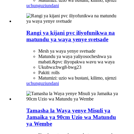
Matumizi: uzio wa bustani, kilimo, ujenzi
uchunguzi
undani
Rangi ya kijani pvc iliyofunikwa na
matundu ya waya yenye svetsade
Mesh ya waya yenye svetsade
Matundu ya waya yaliyosocheshwa ya
mabati.&pvc iliyopakwa wavu wa waya
Ukubwa:bwg8-bwg23
Pakiti: rolls
Matumizi: uzio wa bustani, kilimo, ujenzi
uchunguzi
undani
Tamasha la Waya yenye Misuli ya
Jamaika ya 90cm Uzio wa Matundu
ya Wembe