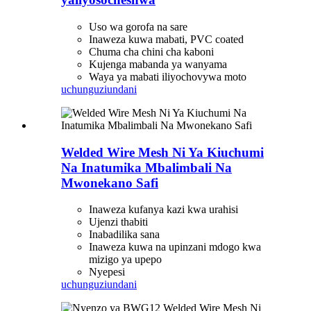
Uso wa gorofa na sare
Inaweza kuwa mabati, PVC coated
Chuma cha chini cha kaboni
Kujenga mabanda ya wanyama
Waya ya mabati iliyochovywa moto
uchunguzi
undani
Welded Wire Mesh Ni Ya Kiuchumi
Na Inatumika Mbalimbali Na
Mwonekano Safi
Inaweza kufanya kazi kwa urahisi
Ujenzi thabiti
Inabadilika sana
Inaweza kuwa na upinzani mdogo kwa
mizigo ya upepo
Nyepesi
uchunguzi
undani