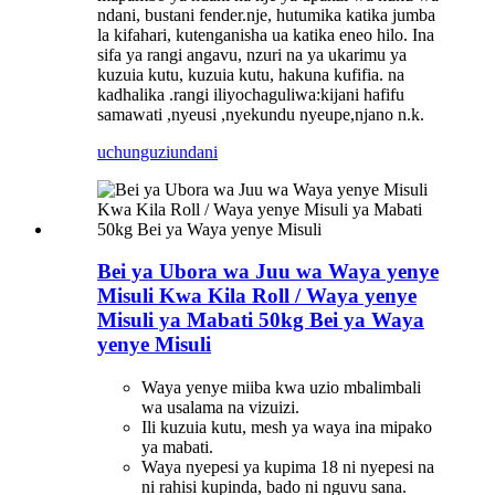
ndani, bustani fender.nje, hutumika katika jumba
la kifahari, kutenganisha ua katika eneo hilo. Ina
sifa ya rangi angavu, nzuri na ya ukarimu ya
kuzuia kutu, kuzuia kutu, hakuna kufifia. na
kadhalika .rangi iliyochaguliwa:kijani hafifu
samawati ,nyeusi ,nyekundu nyeupe,njano n.k.
uchunguzi
undani
Bei ya Ubora wa Juu wa Waya yenye
Misuli Kwa Kila Roll / Waya yenye
Misuli ya Mabati 50kg Bei ya Waya
yenye Misuli
Waya yenye miiba kwa uzio mbalimbali
wa usalama na vizuizi.
Ili kuzuia kutu, mesh ya waya ina mipako
ya mabati.
Waya nyepesi ya kupima 18 ni nyepesi na
ni rahisi kupinda, bado ni nguvu sana.