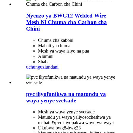
Nyenzo ya BWG12 Welded Wire
Mesh Ni Chuma cha Carbon cha
Chini
Chuma cha kaboni
Mabati ya chuma
Mesh ya waya isiyo na pua
Alumini
Shaba
uchunguzi
undani
pvc iliyofunikwa na matundu ya
waya yenye svetsade
Mesh ya waya yenye svetsade
Matundu ya waya yaliyosocheshwa ya
mabati.&pvc iliyopakwa wavu wa waya
Ukubwa:bwg8-bwg23