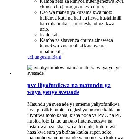
Kamba zetu za kunyoa hutengenezwa kwa
chuma cha juu-nguvu kwa utulivu.
Uso wa mabati ya kuzama kwa moto
huifanya kutu na hali ya hewa kustahimili
hali mbalimbali, kuboresha ulinzi kwa
uzio.
blade kali.
Kamba za shaver za chuma zinaweza
kuwekwa kwa urahisi kwenye ua
mbalimbali.
uchunguzi
undani
pvc iliyofunikwa na matundu ya
waya yenye svetsade
Matundu ya svetsade ya umeme yaliyofunikwa
kwa plastiki: hupitisha glasi ya umeme kabla au
iliyotiwa moto kabla, kisha poda ya PVC na PE
hupitia joto la juu ambalo hutengenezwa na
mstari wa uzalishaji wa autombile, hutumiwa
hasa kwa sura ya bidhaa katika super. soko,
mapambo ya ndani na nje ya upanzi wa kuku wa