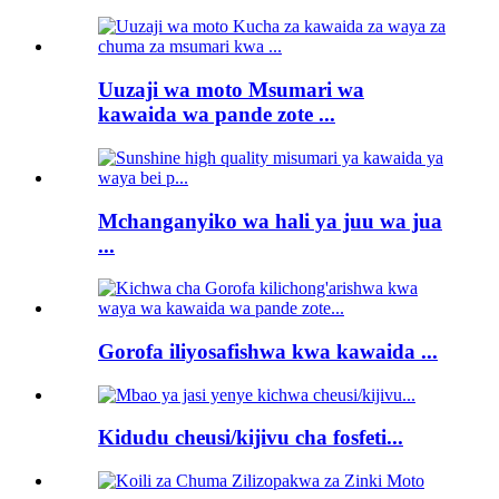
Uuzaji wa moto Msumari wa
kawaida wa pande zote ...
Mchanganyiko wa hali ya juu wa jua
...
Gorofa iliyosafishwa kwa kawaida ...
Kidudu cheusi/kijivu cha fosfeti...