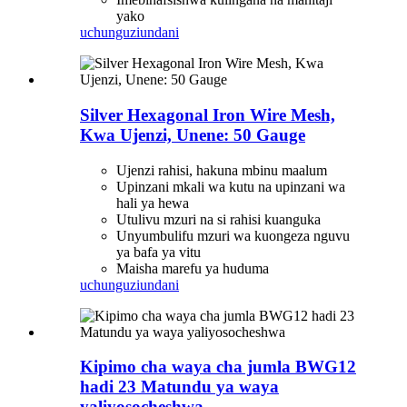
yako
uchunguzi
undani
Silver Hexagonal Iron Wire Mesh,
Kwa Ujenzi, Unene: 50 Gauge
Ujenzi rahisi, hakuna mbinu maalum
Upinzani mkali wa kutu na upinzani wa
hali ya hewa
Utulivu mzuri na si rahisi kuanguka
Unyumbulifu mzuri wa kuongeza nguvu
ya bafa ya vitu
Maisha marefu ya huduma
uchunguzi
undani
Kipimo cha waya cha jumla BWG12
hadi 23 Matundu ya waya
yaliyosocheshwa