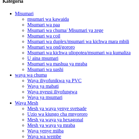
Kategoria
Misumari
msumari wa kawaida
Msumari wa paa
Msumari wa chuma/ Misumari ya zege
Msumari wa coil
Msumari wa duplex/msumari wa kichwa mara mbili
Msumari wa ond/gororo
Msumari wa kichwa uliopotea/msumari wa kumaliza
U aina msumari
Msumari wa mashua ya mraba
Msumari wa uashi
waya wa chuma
Waya iliyofunikwa ya PVC
Waya ya mabati
Waya nyeusi iliyofungwa
Waya ya msumari
Waya Mesh
Mesh ya waya yenye svetsade
Uzio wa kiungo cha mnyororo
Mesh ya waya ya hexagonal
Mesh ya waya ya mraba
Waya yenye miiba
Waya wa wembe