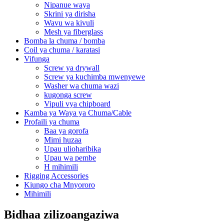
Nipanue waya
Skrini ya dirisha
Wavu wa kivuli
Mesh ya fiberglass
Bomba la chuma / bomba
Coil ya chuma / karatasi
Vifunga
Screw ya drywall
Screw ya kuchimba mwenyewe
Washer wa chuma wazi
kugonga screw
Vipuli vya chipboard
Kamba ya Waya ya Chuma/Cable
Profaili ya chuma
Baa ya gorofa
Mimi huzaa
Upau ulioharibika
Upau wa pembe
H mihimili
Rigging Accessories
Kiungo cha Mnyororo
Mihimili
Bidhaa zilizoangaziwa