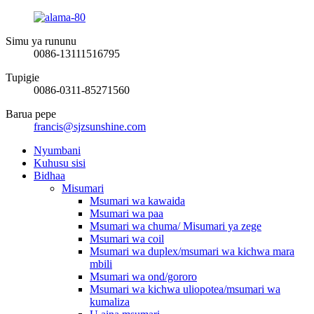
Simu ya rununu
0086-13111516795
Tupigie
0086-0311-85271560
Barua pepe
francis@sjzsunshine.com
Nyumbani
Kuhusu sisi
Bidhaa
Misumari
Msumari wa kawaida
Msumari wa paa
Msumari wa chuma/ Misumari ya zege
Msumari wa coil
Msumari wa duplex/msumari wa kichwa mara
mbili
Msumari wa ond/gororo
Msumari wa kichwa uliopotea/msumari wa
kumaliza