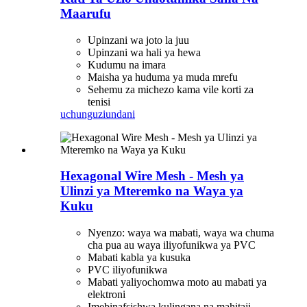
Maarufu
Upinzani wa joto la juu
Upinzani wa hali ya hewa
Kudumu na imara
Maisha ya huduma ya muda mrefu
Sehemu za michezo kama vile korti za
tenisi
uchunguzi
undani
Hexagonal Wire Mesh - Mesh ya
Ulinzi ya Mteremko na Waya ya
Kuku
Nyenzo: waya wa mabati, waya wa chuma
cha pua au waya iliyofunikwa ya PVC
Mabati kabla ya kusuka
PVC iliyofunikwa
Mabati yaliyochomwa moto au mabati ya
elektroni
Imebinafsishwa kulingana na mahitaji