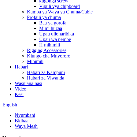
kugonga screw
Vipuli vya chipboard
Kamba ya Waya ya Chuma/Cable
Profaili ya chuma
Baa ya gorofa
Mimi huzaa
Upau ulioharibika
Upau wa pembe
H mihimili
Rigging Accessories
Kiungo cha Mnyororo
Mihimili
Habari
Habari za Kampuni
Habari za Viwanda
Wasiliana nasi
Video
Kesi
English
Nyumbani
Bidhaa
Waya Mesh