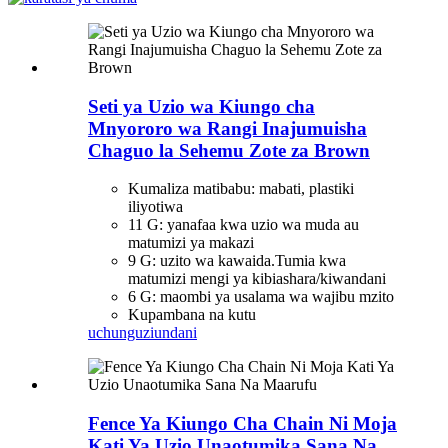
Seti ya Uzio wa Kiungo cha
Mnyororo wa Rangi Inajumuisha
Chaguo la Sehemu Zote za Brown
Kumaliza matibabu: mabati, plastiki
iliyotiwa
11 G: yanafaa kwa uzio wa muda au
matumizi ya makazi
9 G: uzito wa kawaida.Tumia kwa
matumizi mengi ya kibiashara/kiwandani
6 G: maombi ya usalama wa wajibu mzito
Kupambana na kutu
uchunguzi
undani
Fence Ya Kiungo Cha Chain Ni Moja
Kati Ya Uzio Unaotumika Sana Na