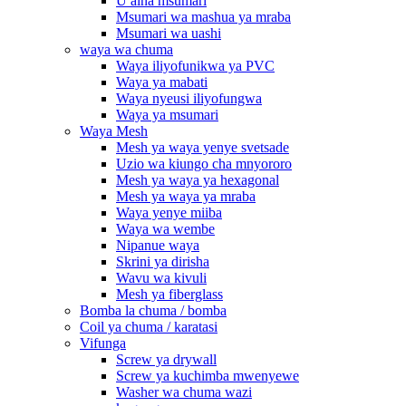
U aina msumari
Msumari wa mashua ya mraba
Msumari wa uashi
waya wa chuma
Waya iliyofunikwa ya PVC
Waya ya mabati
Waya nyeusi iliyofungwa
Waya ya msumari
Waya Mesh
Mesh ya waya yenye svetsade
Uzio wa kiungo cha mnyororo
Mesh ya waya ya hexagonal
Mesh ya waya ya mraba
Waya yenye miiba
Waya wa wembe
Nipanue waya
Skrini ya dirisha
Wavu wa kivuli
Mesh ya fiberglass
Bomba la chuma / bomba
Coil ya chuma / karatasi
Vifunga
Screw ya drywall
Screw ya kuchimba mwenyewe
Washer wa chuma wazi