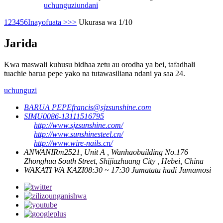
uchunguzi
undani
1
2
3
4
5
6
Inayofuata >
>>
Ukurasa wa 1/10
Jarida
Kwa maswali kuhusu bidhaa zetu au orodha ya bei, tafadhali
tuachie barua pepe yako na tutawasiliana ndani ya saa 24.
uchunguzi
BARUA PEPE
francis@sjzsunshine.com
SIMU
0086-13111516795
http://www.sjzsunshine.com/
http://www.sunshinesteel.cn/
http://www.wire-nails.cn/
ANWANI
Rm2521, Unit A , Wanhaobuilding No.176
Zhonghua South Street, Shijiazhuang City , Hebei, China
WAKATI WA KAZI
08:30 ~ 17:30 Jumatatu hadi Jumamosi