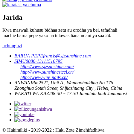
Jarida
Kwa maswali kuhusu bidhaa zetu au orodha ya bei, tafadhali
tuachie barua pepe yako na tutawasiliana ndani ya saa 24.
uchunguzi
BARUA PEPE
francis@sjzsunshine.com
SIMU
0086-13111516795
http://www.sjzsunshine.com/
http://www.sunshinesteel.cn/
http://www.wire-nails.cn/
ANWANI
Rm2521, Unit A , Wanhaobuilding No.176
Zhonghua South Street, Shijiazhuang City , Hebei, China
WAKATI WA KAZI
08:30 ~ 17:30 Jumatatu hadi Jumamosi
© Hakimiliki - 2019-2022 : Haki Zote Zimehifadhiwa.