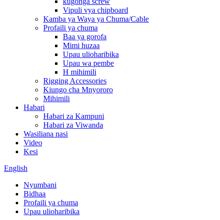
kugonga screw
Vipuli vya chipboard
Kamba ya Waya ya Chuma/Cable
Profaili ya chuma
Baa ya gorofa
Mimi huzaa
Upau ulioharibika
Upau wa pembe
H mihimili
Rigging Accessories
Kiungo cha Mnyororo
Mihimili
Habari
Habari za Kampuni
Habari za Viwanda
Wasiliana nasi
Video
Kesi
English
Nyumbani
Bidhaa
Profaili ya chuma
Upau ulioharibika