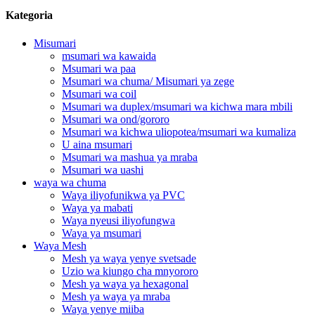
Kategoria
Misumari
msumari wa kawaida
Msumari wa paa
Msumari wa chuma/ Misumari ya zege
Msumari wa coil
Msumari wa duplex/msumari wa kichwa mara mbili
Msumari wa ond/gororo
Msumari wa kichwa uliopotea/msumari wa kumaliza
U aina msumari
Msumari wa mashua ya mraba
Msumari wa uashi
waya wa chuma
Waya iliyofunikwa ya PVC
Waya ya mabati
Waya nyeusi iliyofungwa
Waya ya msumari
Waya Mesh
Mesh ya waya yenye svetsade
Uzio wa kiungo cha mnyororo
Mesh ya waya ya hexagonal
Mesh ya waya ya mraba
Waya yenye miiba