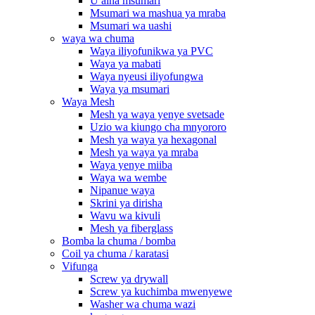
U aina msumari
Msumari wa mashua ya mraba
Msumari wa uashi
waya wa chuma
Waya iliyofunikwa ya PVC
Waya ya mabati
Waya nyeusi iliyofungwa
Waya ya msumari
Waya Mesh
Mesh ya waya yenye svetsade
Uzio wa kiungo cha mnyororo
Mesh ya waya ya hexagonal
Mesh ya waya ya mraba
Waya yenye miiba
Waya wa wembe
Nipanue waya
Skrini ya dirisha
Wavu wa kivuli
Mesh ya fiberglass
Bomba la chuma / bomba
Coil ya chuma / karatasi
Vifunga
Screw ya drywall
Screw ya kuchimba mwenyewe
Washer wa chuma wazi