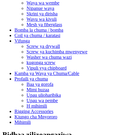
Waya wa wembe
Nipanue waya
Skrini ya dirisha
Wavu wa kivuli
Mesh ya fiberglass
Bomba la chuma / bomba
Coil ya chuma / karatasi
Vifunga
Screw ya drywall
Screw ya kuchimba mwenyewe
Washer wa chuma wazi
kugonga screw
Vipuli vya chipboard
Kamba ya Waya ya Chuma/Cable
Profaili ya chuma
Baa ya gorofa
Mimi huzaa
Upau ulioharibika
Upau wa pembe
H mihimili
Rigging Accessories
Kiungo cha Mnyororo
Mihimili
Bidhaa zilizoangaziwa