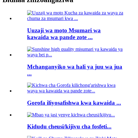
Uuzaji wa moto Msumari wa
kawaida wa pande zote ...
Mchanganyiko wa hali ya juu wa jua
...
Gorofa iliyosafishwa kwa kawaida ...
Kidudu cheusi/kijivu cha fosfeti...