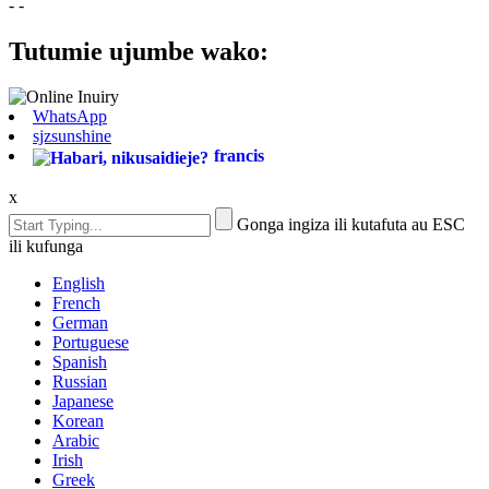
- -
Tutumie ujumbe wako:
WhatsApp
sjzsunshine
francis
x
Gonga ingiza ili kutafuta au ESC
ili kufunga
English
French
German
Portuguese
Spanish
Russian
Japanese
Korean
Arabic
Irish
Greek