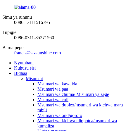
Simu ya rununu
0086-13111516795
Tupigie
0086-0311-85271560
Barua pepe
francis@sjzsunshine.com
Nyumbani
Kuhusu sisi
Bidhaa
Misumari
Msumari wa kawaida
Msumari wa paa
Msumari wa chuma/ Misumari ya zege
Msumari wa coil
Msumari wa duplex/msumari wa kichwa mara
mbili
Msumari wa ond/gororo
Msumari wa kichwa uliopotea/msumari wa
kumaliza