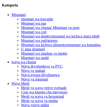
Kategoria
Misumari
msumari wa kawaida
Msumari wa paa
Msumari wa chuma/ Misumari ya zege
Msumari wa coil
Msumari wa duplex/msumari wa kichwa mara mbili
Msumari wa ond/gororo
Msumari wa kichwa uliopotea/msumari wa kumaliza
U aina msumari
Msumari wa mashua ya mraba
Msumari wa uashi
waya wa chuma
Waya iliyofunikwa ya PVC
Waya ya mabati
Waya nyeusi iliyofungwa
Waya ya msumari
Waya Mesh
Mesh ya waya yenye svetsade
Uzio wa kiungo cha mnyororo
Mesh ya waya ya hexagonal
Mesh ya waya ya mraba
Waya yenye miiba