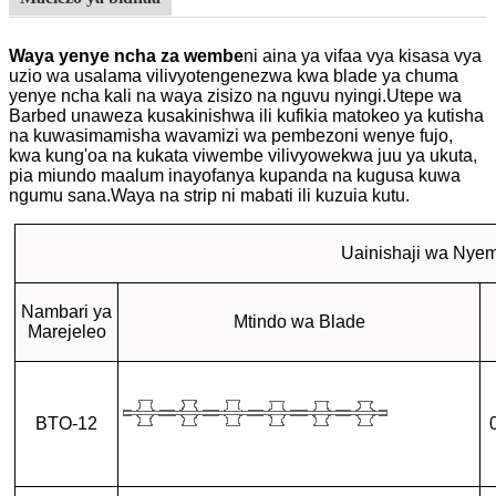
Waya yenye ncha za wembe
ni aina ya vifaa vya kisasa vya
uzio wa usalama vilivyotengenezwa kwa blade ya chuma
yenye ncha kali na waya zisizo na nguvu nyingi.Utepe wa
Barbed unaweza kusakinishwa ili kufikia matokeo ya kutisha
na kuwasimamisha wavamizi wa pembezoni wenye fujo,
kwa kung'oa na kukata viwembe vilivyowekwa juu ya ukuta,
pia miundo maalum inayofanya kupanda na kugusa kuwa
ngumu sana.Waya na strip ni mabati ili kuzuia kutu.
Uainishaji wa Nye
Nambari ya
Mtindo wa Blade
Marejeleo
BTO-12