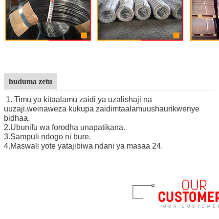
huduma zetu
1. Timu ya kitaalamu zaidi ya uzalishaji na
uuzaji,
we
inaweza kukupa zaidi
mtaalamu
ushauri
kwenye
bidhaa.
2
.
Ubunifu wa forodha unapatikana.
3
.
Sampuli ndogo ni bure.
4
.
Maswali yote yatajibiwa ndani ya masaa 24.