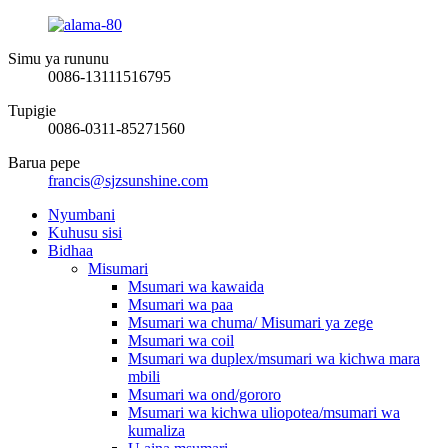
Simu ya rununu
0086-13111516795
Tupigie
0086-0311-85271560
Barua pepe
francis@sjzsunshine.com
Nyumbani
Kuhusu sisi
Bidhaa
Misumari
Msumari wa kawaida
Msumari wa paa
Msumari wa chuma/ Misumari ya zege
Msumari wa coil
Msumari wa duplex/msumari wa kichwa mara
mbili
Msumari wa ond/gororo
Msumari wa kichwa uliopotea/msumari wa
kumaliza