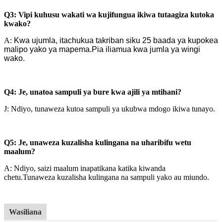
Q3: Vipi kuhusu wakati wa kujifungua ikiwa tutaagiza kutoka
kwako?
A:
Kwa ujumla, itachukua takriban siku 25 baada ya kupokea
malipo yako ya mapema.Pia iliamua kwa jumla ya wingi
wako.
Q4: Je, unatoa sampuli ya bure kwa ajili ya mtihani?
J: Ndiyo, tunaweza kutoa sampuli ya ukubwa mdogo ikiwa tunayo.
Q5: Je, unaweza kuzalisha kulingana na uharibifu wetu
maalum?
A: Ndiyo, saizi maalum inapatikana katika kiwanda
chetu.
Tunaweza kuzalisha kulingana na sampuli yako au miundo.
Wasiliana