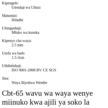
Kipengele:
Utendaji wa Ulinzi
Matumizi:
Hifadhi
Ufungashaji:
Mfuko wa kusuka
Kipenyo cha waya:
2.5 mm
Urefu wa barb:
1.5-3cm
Uthibitishaji:
ISO 9001-2008 BV CE SGS
Jina:
Waya Iliyotiwa Wembe
Cbt-65 wavu wa waya wenye
miinuko kwa ajili ya soko la