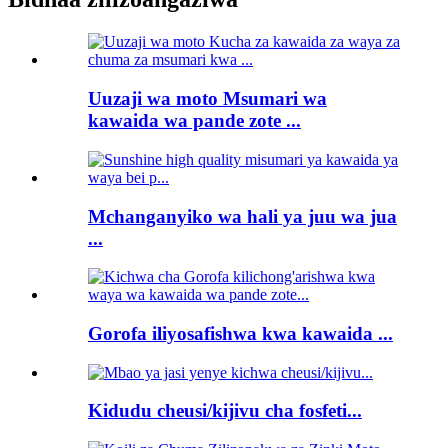
Uuzaji wa moto Msumari wa
kawaida wa pande zote ...
Mchanganyiko wa hali ya juu wa jua
...
Gorofa iliyosafishwa kwa kawaida ...
Kidudu cheusi/kijivu cha fosfeti...