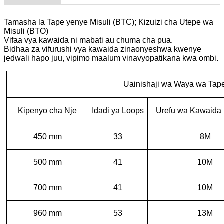
Tamasha la Tape yenye Misuli (BTC); Kizuizi cha Utepe wa
Misuli (BTO)
Vifaa vya kawaida ni mabati au chuma cha pua.
Bidhaa za vifurushi vya kawaida zinaonyeshwa kwenye
jedwali hapo juu, vipimo maalum vinavyopatikana kwa ombi.
Uainishaji wa Waya wa Tap
Kipenyo cha Nje
Idadi ya Loops
Urefu wa Kawaida 
450 mm
33
8M
500 mm
41
10M
700 mm
41
10M
960 mm
53
13M