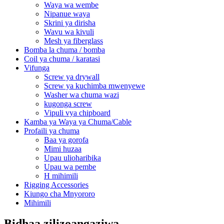
Waya wa wembe
Nipanue waya
Skrini ya dirisha
Wavu wa kivuli
Mesh ya fiberglass
Bomba la chuma / bomba
Coil ya chuma / karatasi
Vifunga
Screw ya drywall
Screw ya kuchimba mwenyewe
Washer wa chuma wazi
kugonga screw
Vipuli vya chipboard
Kamba ya Waya ya Chuma/Cable
Profaili ya chuma
Baa ya gorofa
Mimi huzaa
Upau ulioharibika
Upau wa pembe
H mihimili
Rigging Accessories
Kiungo cha Mnyororo
Mihimili
Bidhaa zilizoangaziwa