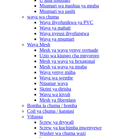
U aina msumari
Msumari wa mashua ya mraba
Msumari wa uashi
waya wa chuma
Waya iliyofunikwa ya PVC
Waya ya mabati
Waya nyeusi iliyofungwa
Waya ya msumari
Waya Mesh
Mesh ya waya yenye svetsade
Uzio wa kiungo cha mnyororo
Mesh ya waya ya hexagonal
Mesh ya waya ya mraba
Waya yenye miiba
Waya wa wembe
Nipanue waya
Skrini ya dirisha
Wavu wa kivuli
Mesh ya fiberglass
Bomba la chuma / bomba
Coil ya chuma / karatasi
Vifunga
Screw ya drywall
Screw ya kuchimba mwenyewe
Washer wa chuma wazi