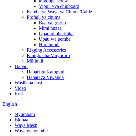
kugonga screw
Vipuli vya chipboard
Kamba ya Waya ya Chuma/Cable
Profaili ya chuma
Baa ya gorofa
Mimi huzaa
Upau ulioharibika
Upau wa pembe
H mihimili
Rigging Accessories
Kiungo cha Mnyororo
Mihimili
Habari
Habari za Kampuni
Habari za Viwanda
Wasiliana nasi
Video
Kesi
English
Nyumbani
Bidhaa
Waya Mesh
Waya wa wembe