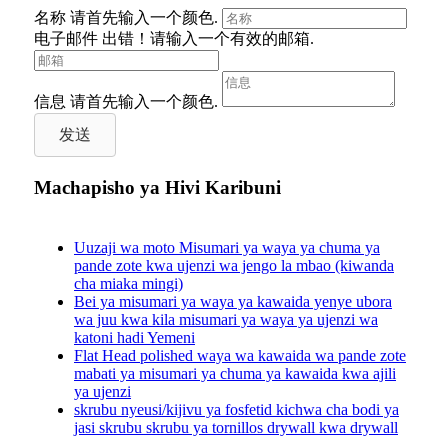
名称
请首先输入一个颜色.
电子邮件
出错！请输入一个有效的邮箱.
信息
请首先输入一个颜色.
发送
Machapisho ya Hivi Karibuni
Uuzaji wa moto Misumari ya waya ya chuma ya
pande zote kwa ujenzi wa jengo la mbao (kiwanda
cha miaka mingi)
Bei ya misumari ya waya ya kawaida yenye ubora
wa juu kwa kila misumari ya waya ya ujenzi wa
katoni hadi Yemeni
Flat Head polished waya wa kawaida wa pande zote
mabati ya misumari ya chuma ya kawaida kwa ajili
ya ujenzi
skrubu nyeusi/kijivu ya fosfetid kichwa cha bodi ya
jasi skrubu skrubu ya tornillos drywall kwa drywall