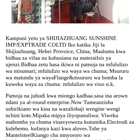
Kampuni yetu ya SHIJIAZHUANG SUNSHINE
IMP/EXPTRADE COLTD Iko katika Jiji la
Shijiazhuang, Hebei Provoice, China, Maalumu kwa
bidhaa za vifaa na kuhusiana na materailsis ya
ujenzi.
Bidhaa zetu hasa ikiwa ni pamoja na mfululizo
wa misumari; mfululizo wa waya wa chuma; Msururu
wa matundu ya wayaFlange&msururu wa bomba la
kuweka waya za chuma: mfululizo wa vioo n.k.
Pamoja na juhudi kwa miongo kadhaa.sasa ina arown
ndani ya al-round enterprise.Now Tumeanzisha
ushirikiano wa kina na wazalishaji wengine wengi
nchini kote.
Mipaka mipya iliyopanuliwa: Viweka
mabomba ya chuma vinavyoweza kutumika.Electrodi za
kulehemu. kufanya kazi kwa aloves.Tube ya
MantelsteelKiungo cha mnyororo wa