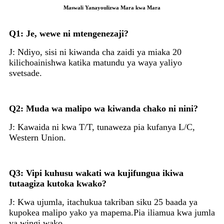
Maswali Yanayoulizwa Mara kwa Mara
Q1: Je, wewe ni mtengenezaji?
J: Ndiyo, sisi ni kiwanda cha zaidi ya miaka 20
kilichoainishwa katika matundu ya waya yaliyo
svetsade.
Q2: Muda wa malipo wa kiwanda chako ni nini?
J: Kawaida ni kwa T/T, tunaweza pia kufanya L/C,
Western Union.
Q3: Vipi kuhusu wakati wa kujifungua ikiwa
tutaagiza kutoka kwako?
J: Kwa ujumla, itachukua takriban siku 25 baada ya
kupokea malipo yako ya mapema.Pia iliamua kwa jumla
ya wingi wako.