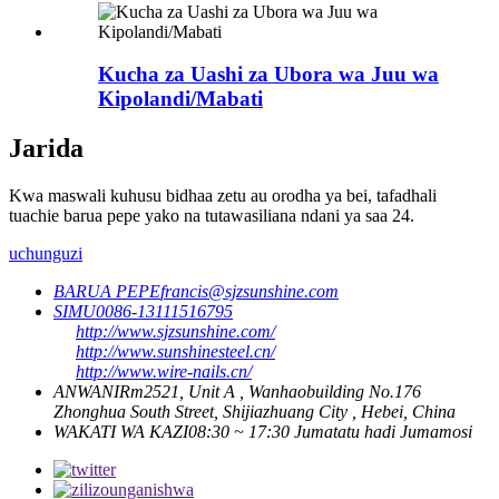
Kucha za Uashi za Ubora wa Juu wa
Kipolandi/Mabati
Jarida
Kwa maswali kuhusu bidhaa zetu au orodha ya bei, tafadhali
tuachie barua pepe yako na tutawasiliana ndani ya saa 24.
uchunguzi
BARUA PEPE
francis@sjzsunshine.com
SIMU
0086-13111516795
http://www.sjzsunshine.com/
http://www.sunshinesteel.cn/
http://www.wire-nails.cn/
ANWANI
Rm2521, Unit A , Wanhaobuilding No.176
Zhonghua South Street, Shijiazhuang City , Hebei, China
WAKATI WA KAZI
08:30 ~ 17:30 Jumatatu hadi Jumamosi