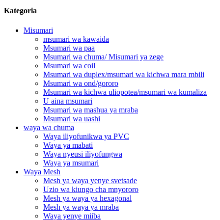
Kategoria
Misumari
msumari wa kawaida
Msumari wa paa
Msumari wa chuma/ Misumari ya zege
Msumari wa coil
Msumari wa duplex/msumari wa kichwa mara mbili
Msumari wa ond/gororo
Msumari wa kichwa uliopotea/msumari wa kumaliza
U aina msumari
Msumari wa mashua ya mraba
Msumari wa uashi
waya wa chuma
Waya iliyofunikwa ya PVC
Waya ya mabati
Waya nyeusi iliyofungwa
Waya ya msumari
Waya Mesh
Mesh ya waya yenye svetsade
Uzio wa kiungo cha mnyororo
Mesh ya waya ya hexagonal
Mesh ya waya ya mraba
Waya yenye miiba