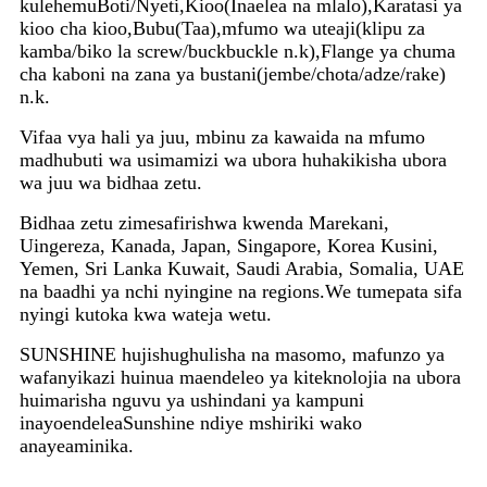
kulehemuBoti/Nyeti,Kioo(Inaelea na mlalo),Karatasi ya
kioo cha kioo,Bubu(Taa),mfumo wa uteaji(klipu za
kamba/biko la screw/buckbuckle n.k),Flange ya chuma
cha kaboni na zana ya bustani(jembe/chota/adze/rake)
n.k.
Vifaa vya hali ya juu, mbinu za kawaida na mfumo
madhubuti wa usimamizi wa ubora huhakikisha ubora
wa juu wa bidhaa zetu.
Bidhaa zetu zimesafirishwa kwenda Marekani,
Uingereza, Kanada, Japan, Singapore, Korea Kusini,
Yemen, Sri Lanka Kuwait, Saudi Arabia, Somalia, UAE
na baadhi ya nchi nyingine na regions.We tumepata sifa
nyingi kutoka kwa wateja wetu.
SUNSHINE hujishughulisha na masomo, mafunzo ya
wafanyikazi huinua maendeleo ya kiteknolojia na ubora
huimarisha nguvu ya ushindani ya kampuni
inayoendeleaSunshine ndiye mshiriki wako
anayeaminika.