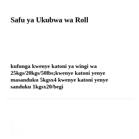
Safu ya Ukubwa wa Roll
kufunga kwenye katoni ya wingi wa
25kgs/20kgs/50lbs;kwenye katoni yenye
masanduku 5kgsx4 kwenye katoni yenye
sanduku 1kgsx20/begi