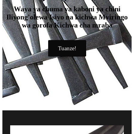
Waya ya chuma ya kaboni ya chini
Iliyong'olewa Isiyo na kichwa Mviringo
wa gorofa Kichwa cha mraba
Tuanze!