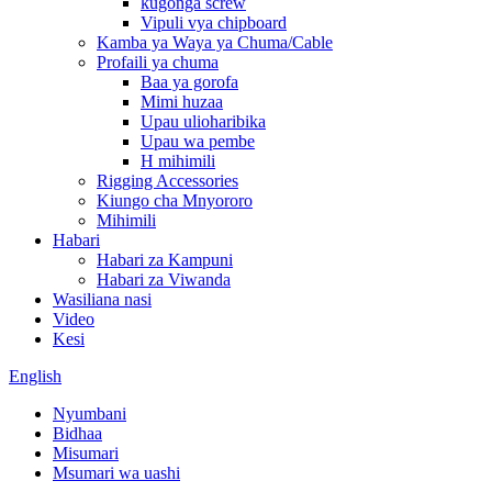
kugonga screw
Vipuli vya chipboard
Kamba ya Waya ya Chuma/Cable
Profaili ya chuma
Baa ya gorofa
Mimi huzaa
Upau ulioharibika
Upau wa pembe
H mihimili
Rigging Accessories
Kiungo cha Mnyororo
Mihimili
Habari
Habari za Kampuni
Habari za Viwanda
Wasiliana nasi
Video
Kesi
English
Nyumbani
Bidhaa
Misumari
Msumari wa uashi