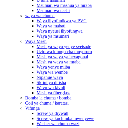
U aina msumari
Msumari wa mashua ya mraba
Msumari wa uashi
waya wa chuma
Waya iliyofunikwa ya PVC
Waya ya mabati
Waya nyeusi iliyofungwa
Waya ya msumari
Waya Mesh
Mesh ya waya yenye svetsade
Uzio wa kiungo cha mnyororo
Mesh ya waya ya hexagonal
Mesh ya waya ya mraba
Waya yenye miiba
Waya wa wembe
Nipanue waya
Skrini ya dirisha
Wavu wa kivuli
Mesh ya fiberglass
Bomba la chuma / bomba
Coil ya chuma / karatasi
Vifunga
Screw ya drywall
Screw ya kuchimba mwenyewe
Washer wa chuma wazi