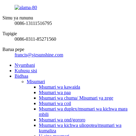
Simu ya rununu
0086-13111516795
Tupigie
0086-0311-85271560
Barua pepe
francis@sjzsunshine.com
Nyumbani
Kuhusu sisi
Bidhaa
Misumari
Msumari wa kawaida
Msumari wa paa
Msumari wa chuma/ Misumari ya zege
Msumari wa coil
Msumari wa duplex/msumari wa kichwa mara
mbili
Msumari wa ond/gororo
Msumari wa kichwa uliopotea/msumari wa
kumaliza