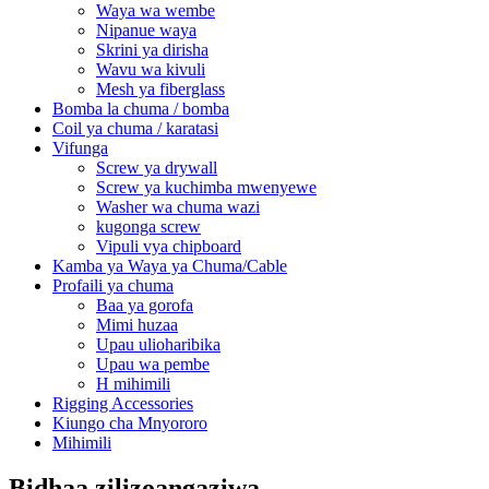
Waya wa wembe
Nipanue waya
Skrini ya dirisha
Wavu wa kivuli
Mesh ya fiberglass
Bomba la chuma / bomba
Coil ya chuma / karatasi
Vifunga
Screw ya drywall
Screw ya kuchimba mwenyewe
Washer wa chuma wazi
kugonga screw
Vipuli vya chipboard
Kamba ya Waya ya Chuma/Cable
Profaili ya chuma
Baa ya gorofa
Mimi huzaa
Upau ulioharibika
Upau wa pembe
H mihimili
Rigging Accessories
Kiungo cha Mnyororo
Mihimili
Bidhaa zilizoangaziwa