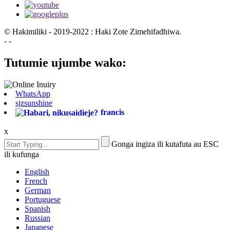
© Hakimiliki - 2019-2022 : Haki Zote Zimehifadhiwa.
- -
Tutumie ujumbe wako:
WhatsApp
sjzsunshine
francis
x
Gonga ingiza ili kutafuta au ESC
ili kufunga
English
French
German
Portuguese
Spanish
Russian
Japanese