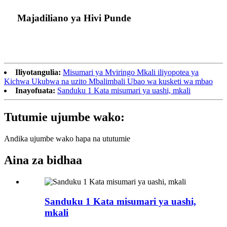
Majadiliano ya Hivi Punde
Iliyotangulia:
Misumari ya Mviringo Mkali iliyopotea ya
Kichwa Ukubwa na uzito Mbalimbali Ubao wa kusketi wa mbao
Inayofuata:
Sanduku 1 Kata misumari ya uashi, mkali
Tutumie ujumbe wako:
Andika ujumbe wako hapa na ututumie
Aina za bidhaa
Sanduku 1 Kata misumari ya uashi,
mkali