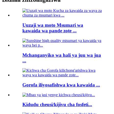
Uuzaji wa moto Msumari wa
kawaida wa pande zote ...
Mchanganyiko wa hali ya juu wa jua
...
Gorofa iliyosafishwa kwa kawaida ...
Kidudu cheusi/kijivu cha fosfeti...