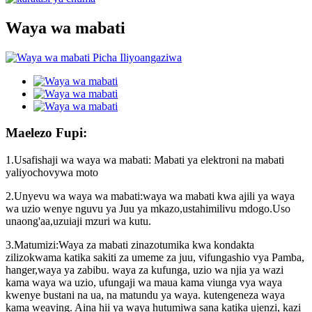
Waya wa mabati
Maelezo Fupi:
1.Usafishaji wa waya wa mabati: Mabati ya elektroni na mabati
yaliyochovywa moto
2.Unyevu wa waya wa mabati:waya wa mabati kwa ajili ya waya
wa uzio wenye nguvu ya Juu ya mkazo,ustahimilivu mdogo.Uso
unaong'aa,uzuiaji mzuri wa kutu.
3.Matumizi:Waya za mabati zinazotumika kwa kondakta
zilizokwama katika sakiti za umeme za juu, vifungashio vya Pamba,
hanger,waya ya zabibu. waya za kufunga, uzio wa njia ya wazi
kama waya wa uzio, ufungaji wa maua kama viunga vya waya
kwenye bustani na ua, na matundu ya waya. kutengeneza waya
kama weaving. Aina hii ya waya hutumiwa sana katika ujenzi, kazi