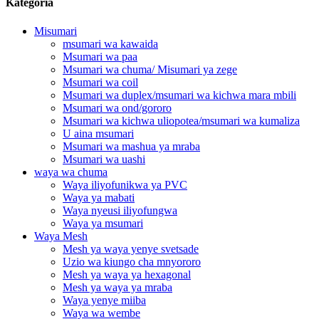
Kategoria
Misumari
msumari wa kawaida
Msumari wa paa
Msumari wa chuma/ Misumari ya zege
Msumari wa coil
Msumari wa duplex/msumari wa kichwa mara mbili
Msumari wa ond/gororo
Msumari wa kichwa uliopotea/msumari wa kumaliza
U aina msumari
Msumari wa mashua ya mraba
Msumari wa uashi
waya wa chuma
Waya iliyofunikwa ya PVC
Waya ya mabati
Waya nyeusi iliyofungwa
Waya ya msumari
Waya Mesh
Mesh ya waya yenye svetsade
Uzio wa kiungo cha mnyororo
Mesh ya waya ya hexagonal
Mesh ya waya ya mraba
Waya yenye miiba
Waya wa wembe