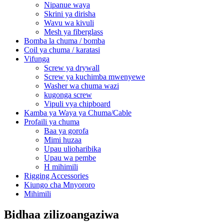
Nipanue waya
Skrini ya dirisha
Wavu wa kivuli
Mesh ya fiberglass
Bomba la chuma / bomba
Coil ya chuma / karatasi
Vifunga
Screw ya drywall
Screw ya kuchimba mwenyewe
Washer wa chuma wazi
kugonga screw
Vipuli vya chipboard
Kamba ya Waya ya Chuma/Cable
Profaili ya chuma
Baa ya gorofa
Mimi huzaa
Upau ulioharibika
Upau wa pembe
H mihimili
Rigging Accessories
Kiungo cha Mnyororo
Mihimili
Bidhaa zilizoangaziwa