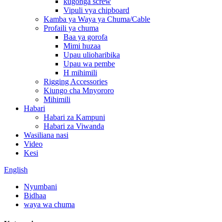
kugonga screw
Vipuli vya chipboard
Kamba ya Waya ya Chuma/Cable
Profaili ya chuma
Baa ya gorofa
Mimi huzaa
Upau ulioharibika
Upau wa pembe
H mihimili
Rigging Accessories
Kiungo cha Mnyororo
Mihimili
Habari
Habari za Kampuni
Habari za Viwanda
Wasiliana nasi
Video
Kesi
English
Nyumbani
Bidhaa
waya wa chuma