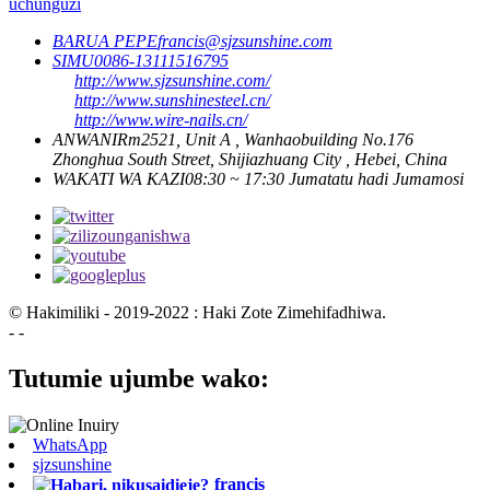
uchunguzi
BARUA PEPE
francis@sjzsunshine.com
SIMU
0086-13111516795
http://www.sjzsunshine.com/
http://www.sunshinesteel.cn/
http://www.wire-nails.cn/
ANWANI
Rm2521, Unit A , Wanhaobuilding No.176
Zhonghua South Street, Shijiazhuang City , Hebei, China
WAKATI WA KAZI
08:30 ~ 17:30 Jumatatu hadi Jumamosi
© Hakimiliki - 2019-2022 : Haki Zote Zimehifadhiwa.
- -
Tutumie ujumbe wako:
WhatsApp
sjzsunshine
francis