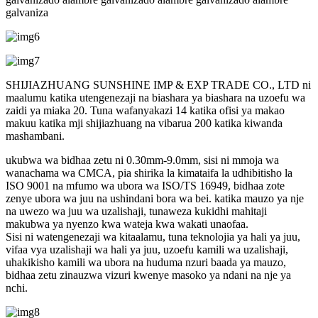
galvaniza
SHIJIAZHUANG SUNSHINE IMP & EXP TRADE CO., LTD ni
maalumu katika utengenezaji na biashara ya biashara na uzoefu wa
zaidi ya miaka 20. Tuna wafanyakazi 14 katika ofisi ya makao
makuu katika mji shijiazhuang na vibarua 200 katika kiwanda
mashambani.
ukubwa wa bidhaa zetu ni 0.30mm-9.0mm, sisi ni mmoja wa
wanachama wa CMCA, pia shirika la kimataifa la udhibitisho la
ISO 9001 na mfumo wa ubora wa ISO/TS 16949, bidhaa zote
zenye ubora wa juu na ushindani bora wa bei. katika mauzo ya nje
na uwezo wa juu wa uzalishaji, tunaweza kukidhi mahitaji
makubwa ya nyenzo kwa wateja kwa wakati unaofaa.
Sisi ni watengenezaji wa kitaalamu, tuna teknolojia ya hali ya juu,
vifaa vya uzalishaji wa hali ya juu, uzoefu kamili wa uzalishaji,
uhakikisho kamili wa ubora na huduma nzuri baada ya mauzo,
bidhaa zetu zinauzwa vizuri kwenye masoko ya ndani na nje ya
nchi.