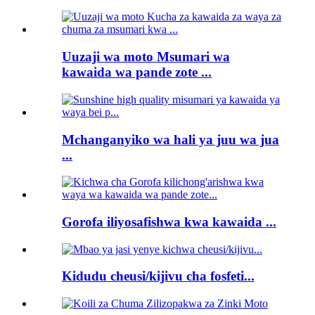
Uuzaji wa moto Msumari wa
kawaida wa pande zote ...
Mchanganyiko wa hali ya juu wa jua
...
Gorofa iliyosafishwa kwa kawaida ...
Kidudu cheusi/kijivu cha fosfeti...