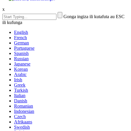
x
Gonga ingiza ili kutafuta au ESC
ili kufunga
English
French
German
Portuguese
Spanish
Russian
Japanese
Korean
Arabic
Irish
Greek
Turkish
Italian
Danish
Romanian
Indonesian
Czech
Afrikaans
Swedish