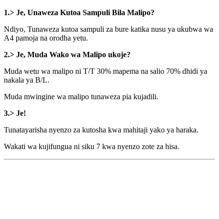
1.>
Je, Unaweza Kutoa Sampuli Bila Malipo?
Ndiyo, Tunaweza kutoa sampuli za bure katika nusu ya ukubwa wa
A4 pamoja na orodha yetu.
2.>
Je, Muda Wako wa Malipo ukoje?
Muda wetu wa malipo ni T/T 30% mapema na salio 70% dhidi ya
nakala ya B/L.
Muda mwingine wa malipo tunaweza pia kujadili.
3.> Je!
Tunatayarisha nyenzo za kutosha kwa mahitaji yako ya haraka.
Wakati wa kujifungua ni siku 7 kwa nyenzo zote za hisa.