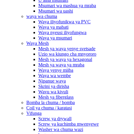
U aina msumari
Msumari wa mashua ya mraba
Msumari wa uashi
waya wa chuma
Waya iliyofunikwa ya PVC
Waya ya mabati
Waya nyeusi iliyofungwa
Waya ya msumari
Waya Mesh
Mesh ya waya yenye svetsade
Uzio wa kiungo cha mnyororo
Mesh ya waya ya hexagonal
Mesh ya waya ya mraba
Waya yenye miiba
Waya wa wembe
Nipanue waya
Skrini ya dirisha
Wavu wa kivuli
Mesh ya fiberglass
Bomba la chuma / bomba
Coil ya chuma / karatasi
Vifunga
Screw ya drywall
Screw ya kuchimba mwenyewe
Washer wa chuma wazi