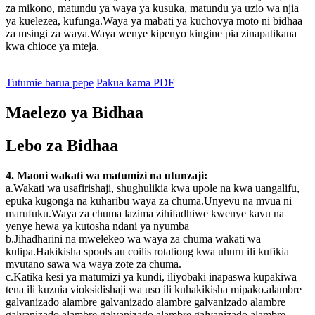
za mikono, matundu ya waya ya kusuka, matundu ya uzio wa njia
ya kuelezea, kufunga.Waya ya mabati ya kuchovya moto ni bidhaa
za msingi za waya.Waya wenye kipenyo kingine pia zinapatikana
kwa chioce ya mteja.
Tutumie barua pepe
Pakua kama PDF
Maelezo ya Bidhaa
Lebo za Bidhaa
4. Maoni wakati wa matumizi na utunzaji:
a.Wakati wa usafirishaji, shughulikia kwa upole na kwa uangalifu,
epuka kugonga na kuharibu waya za chuma.Unyevu na mvua ni
marufuku.Waya za chuma lazima zihifadhiwe kwenye kavu na
yenye hewa ya kutosha ndani ya nyumba
b.Jihadharini na mwelekeo wa waya za chuma wakati wa
kulipa.Hakikisha spools au coilis rotationg kwa uhuru ili kufikia
mvutano sawa wa waya zote za chuma.
c.Katika kesi ya matumizi ya kundi, iliyobaki inapaswa kupakiwa
tena ili kuzuia vioksidishaji wa uso ili kuhakikisha mipako.alambre
galvanizado alambre galvanizado alambre galvanizado alambre
galvanizado alambre galvanizado alambre galvanizado alambre