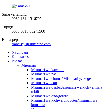
Simu ya rununu
0086-13111516795
Tupigie
0086-0311-85271560
Barua pepe
francis@sjzsunshine.com
Nyumbani
Kuhusu sisi
Bidhaa
Misumari
Msumari wa kawaida
Msumari wa paa
Msumari wa chuma/ Misumari ya zege
Msumari wa coil
Msumari wa duplex/msumari wa kichwa mara
mbili
Msumari wa ond/gororo
Msumari wa kichwa uliopotea/msumari wa
kumaliza