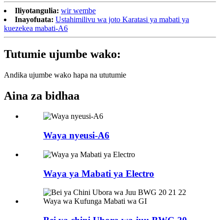
Iliyotangulia:
wir wembe
Inayofuata:
Ustahimilivu wa joto Karatasi ya mabati ya
kuezekea mabati-A6
Tutumie ujumbe wako:
Andika ujumbe wako hapa na ututumie
Aina za bidhaa
Waya nyeusi-A6
Waya ya Mabati ya Electro