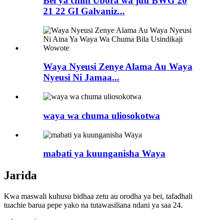
Bei ya chini Ubora wa juu BWG 20
21 22 GI Galvaniz...
Waya Nyeusi Zenye Alama Au Waya
Nyeusi Ni Jamaa...
waya wa chuma uliosokotwa
mabati ya kuunganisha Waya
Jarida
Kwa maswali kuhusu bidhaa zetu au orodha ya bei, tafadhali
tuachie barua pepe yako na tutawasiliana ndani ya saa 24.