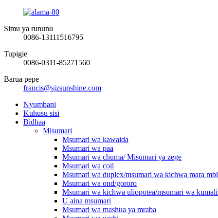
Simu ya rununu
0086-13111516795
Tupigie
0086-0311-85271560
Barua pepe
francis@sjzsunshine.com
Nyumbani
Kuhusu sisi
Bidhaa
Misumari
Msumari wa kawaida
Msumari wa paa
Msumari wa chuma/ Misumari ya zege
Msumari wa coil
Msumari wa duplex/msumari wa kichwa mara mbi
Msumari wa ond/gororo
Msumari wa kichwa uliopotea/msumari wa kumali
U aina msumari
Msumari wa mashua ya mraba