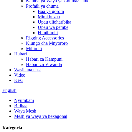
Kamba ya Waya ya Chuma/Cable
Profaili ya chuma
Baa ya gorofa
Mimi huzaa
Upau ulioharibika
Upau wa pembe
H mihimili
Rigging Accessories
Kiungo cha Mnyororo
Mihimili
Habari
Habari za Kampuni
Habari za Viwanda
Wasiliana nasi
Video
Kesi
English
Nyumbani
Bidhaa
Waya Mesh
Mesh ya waya ya hexagonal
Kategoria