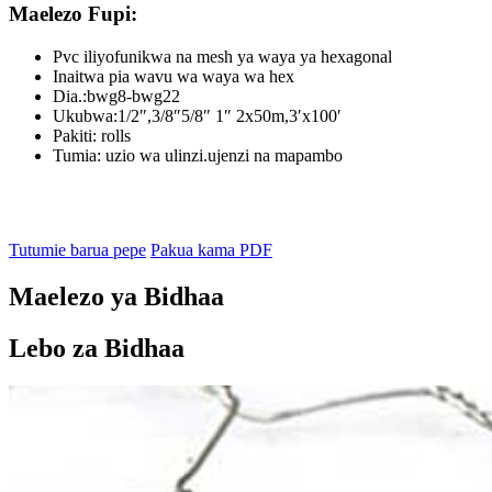
Maelezo Fupi:
Pvc iliyofunikwa na mesh ya waya ya hexagonal
Inaitwa pia wavu wa waya wa hex
Dia.:bwg8-bwg22
Ukubwa:1/2″,3/8″5/8″ 1″ 2x50m,3′x100′
Pakiti: rolls
Tumia: uzio wa ulinzi.ujenzi na mapambo
Tutumie barua pepe
Pakua kama PDF
Maelezo ya Bidhaa
Lebo za Bidhaa