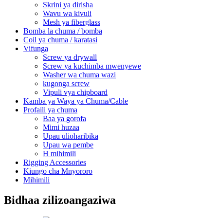
Skrini ya dirisha
Wavu wa kivuli
Mesh ya fiberglass
Bomba la chuma / bomba
Coil ya chuma / karatasi
Vifunga
Screw ya drywall
Screw ya kuchimba mwenyewe
Washer wa chuma wazi
kugonga screw
Vipuli vya chipboard
Kamba ya Waya ya Chuma/Cable
Profaili ya chuma
Baa ya gorofa
Mimi huzaa
Upau ulioharibika
Upau wa pembe
H mihimili
Rigging Accessories
Kiungo cha Mnyororo
Mihimili
Bidhaa zilizoangaziwa