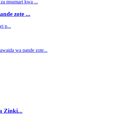
de zote ...
Zinki...