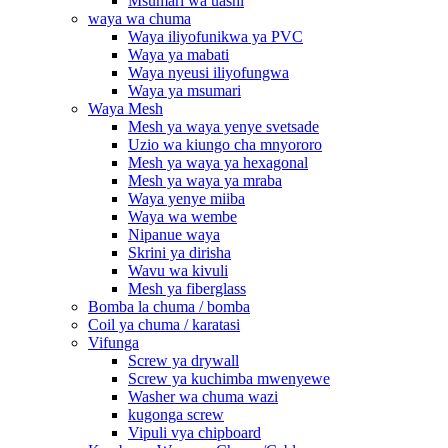
Msumari wa uashi
waya wa chuma
Waya iliyofunikwa ya PVC
Waya ya mabati
Waya nyeusi iliyofungwa
Waya ya msumari
Waya Mesh
Mesh ya waya yenye svetsade
Uzio wa kiungo cha mnyororo
Mesh ya waya ya hexagonal
Mesh ya waya ya mraba
Waya yenye miiba
Waya wa wembe
Nipanue waya
Skrini ya dirisha
Wavu wa kivuli
Mesh ya fiberglass
Bomba la chuma / bomba
Coil ya chuma / karatasi
Vifunga
Screw ya drywall
Screw ya kuchimba mwenyewe
Washer wa chuma wazi
kugonga screw
Vipuli vya chipboard