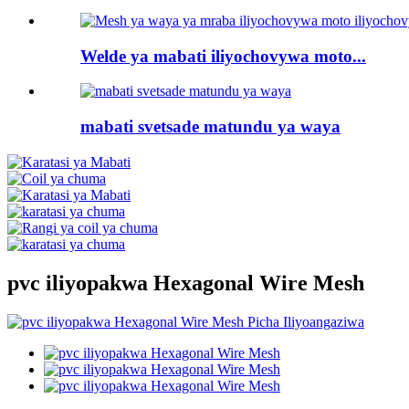
Welde ya mabati iliyochovywa moto...
mabati svetsade matundu ya waya
pvc iliyopakwa Hexagonal Wire Mesh