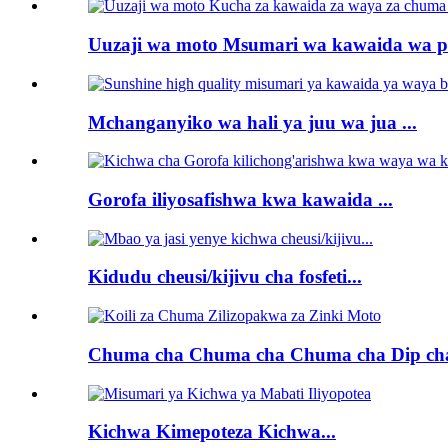
Uuzaji wa moto Msumari wa kawaida wa pan
Mchanganyiko wa hali ya juu wa jua ...
Gorofa iliyosafishwa kwa kawaida ...
Kidudu cheusi/kijivu cha fosfeti...
Chuma cha Chuma cha Chuma cha Dip cha 
Kichwa Kimepoteza Kichwa...