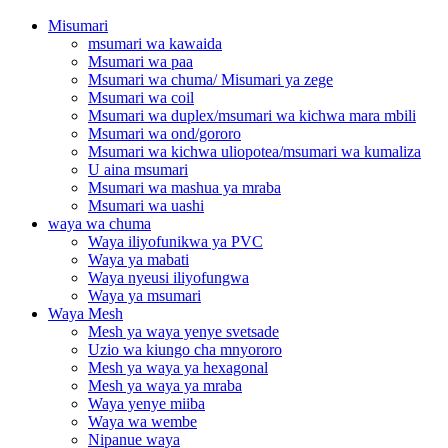
Misumari
msumari wa kawaida
Msumari wa paa
Msumari wa chuma/ Misumari ya zege
Msumari wa coil
Msumari wa duplex/msumari wa kichwa mara mbili
Msumari wa ond/gororo
Msumari wa kichwa uliopotea/msumari wa kumaliza
U aina msumari
Msumari wa mashua ya mraba
Msumari wa uashi
waya wa chuma
Waya iliyofunikwa ya PVC
Waya ya mabati
Waya nyeusi iliyofungwa
Waya ya msumari
Waya Mesh
Mesh ya waya yenye svetsade
Uzio wa kiungo cha mnyororo
Mesh ya waya ya hexagonal
Mesh ya waya ya mraba
Waya yenye miiba
Waya wa wembe
Nipanue waya